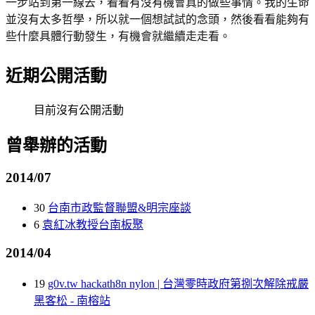
一步站到第一線去，看看有沒有機會真的做些事情。我的生命
並沒有太多哲學，所以就一個想試試的念頭，然後看看能夠有
些什麼具體行動發生，有機會就繼續走走看。
近期公開活動
目前沒有公開活動
曾舉辦的活動
2014/07
30
台南市政監督聯盟&明宗座談
6
袁紅冰教授台南板聚
2014/04
19
g0v.tw hackath8n nylon | 台灣零時政府第捌次解除戒嚴
黑客松 - 南榕站