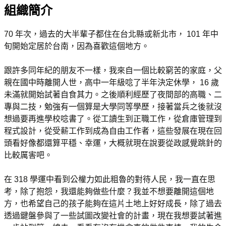
組織簡介
70 年次，過去的大半輩子都住在台北縣或新北市， 101 年中
旬開始定居於台南，因為喜歡這個地方。
跟許多同年紀的朋友不一樣，我來自一個比較窮苦的家庭，父
親在國中時離開人世，高中一年級唸了半年決定休學， 16 歲
未滿就開始試著自食其力。之後順利經歷了夜間部的高職、二
專與二技，勉強有一個算是大學同等學歷，接著當兵之後就沒
想過要再進學校唸書了。從工讀生到正職工作，從倉庫管理到
程式設計，從受薪工作到成為自由工作者，這些發展在現在回
頭看好像都還算平穩、幸運，大概就現在說要從政感覺跳針的
比較厲害吧。
在 318 學運中看到公權力如此粗魯的對待人民，我一直在思
考，除了抱怨，我還能夠做些什麼？我並不想要離開這個地
方，也希望自己的孩子能夠在這片土地上好好成長，除了過去
透過鍵盤參與了一些試圖改變社會的計畫，現在我想要試著進